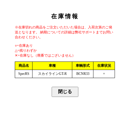
在庫情報
※在庫切れの商品をご注文いただいた場合は、入荷次第のご発
送となります。 納期についての詳細は弊社サポートまでお問い
合わせください。
○=在庫あり
△=残りわずか
✕=在庫なし（廃番ではございません）
商品名
車種
車輌形式
在庫状況
SpecRS
スカイラインGT-R
BCNR33
×