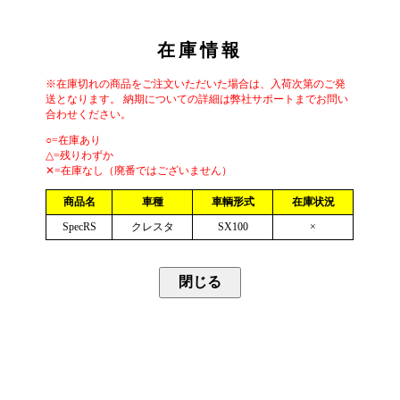
在庫情報
※在庫切れの商品をご注文いただいた場合は、入荷次第のご発
送となります。 納期についての詳細は弊社サポートまでお問い
合わせください。
○=在庫あり
△=残りわずか
✕=在庫なし（廃番ではございません）
商品名
車種
車輌形式
在庫状況
SpecRS
クレスタ
SX100
×