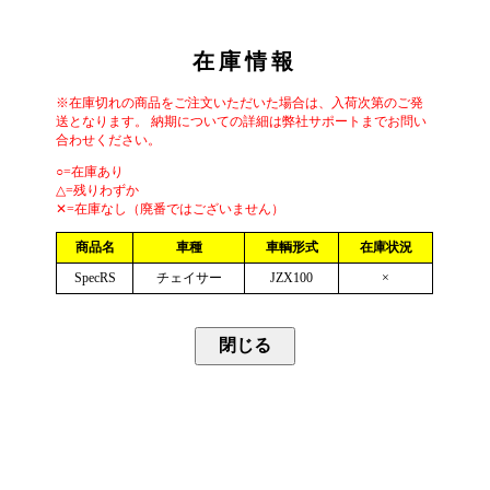
在庫情報
※在庫切れの商品をご注文いただいた場合は、入荷次第のご発
送となります。 納期についての詳細は弊社サポートまでお問い
合わせください。
○=在庫あり
△=残りわずか
✕=在庫なし（廃番ではございません）
商品名
車種
車輌形式
在庫状況
SpecRS
チェイサー
JZX100
×