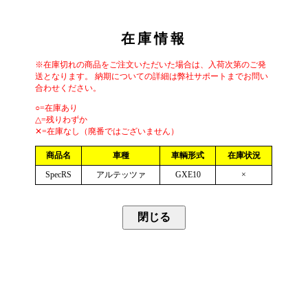
在庫情報
※在庫切れの商品をご注文いただいた場合は、入荷次第のご発
送となります。 納期についての詳細は弊社サポートまでお問い
合わせください。
○=在庫あり
△=残りわずか
✕=在庫なし（廃番ではございません）
商品名
車種
車輌形式
在庫状況
SpecRS
アルテッツァ
GXE10
×