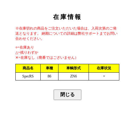
在庫情報
※在庫切れの商品をご注文いただいた場合は、入荷次第のご発
送となります。 納期についての詳細は弊社サポートまでお問い
合わせください。
○=在庫あり
△=残りわずか
✕=在庫なし（廃番ではございません）
商品名
車種
車輌形式
在庫状況
SpecRS
86
ZN6
×