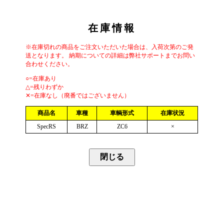
在庫情報
※在庫切れの商品をご注文いただいた場合は、入荷次第のご発
送となります。 納期についての詳細は弊社サポートまでお問い
合わせください。
○=在庫あり
△=残りわずか
✕=在庫なし（廃番ではございません）
商品名
車種
車輌形式
在庫状況
SpecRS
BRZ
ZC6
×