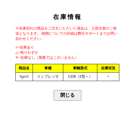
在庫情報
※在庫切れの商品をご注文いただいた場合は、入荷次第のご発
送となります。 納期についての詳細は弊社サポートまでお問い
合わせください。
○=在庫あり
△=残りわずか
✕=在庫なし（廃番ではございません）
商品名
車種
車輌形式
在庫状況
SpecS
インプレッサ
GDB（E型～）
×