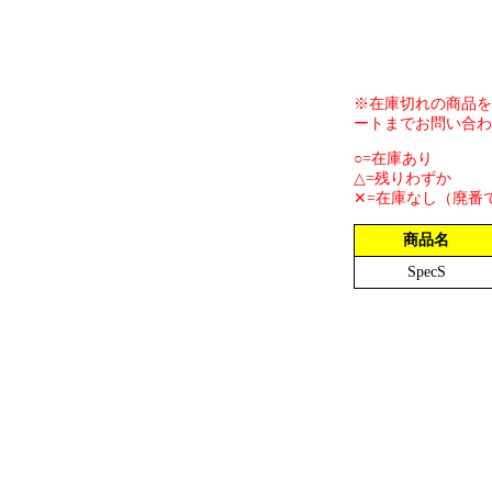
※在庫切れの商品を
ートまでお問い合わ
○=在庫あり
△=残りわずか
✕=在庫なし（廃番
商品名
SpecS