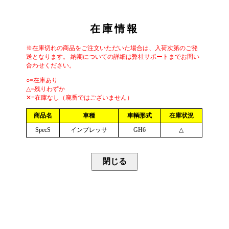
在庫情報
※在庫切れの商品をご注文いただいた場合は、入荷次第のご発
送となります。 納期についての詳細は弊社サポートまでお問い
合わせください。
○=在庫あり
△=残りわずか
✕=在庫なし（廃番ではございません）
商品名
車種
車輌形式
在庫状況
SpecS
インプレッサ
GH6
△