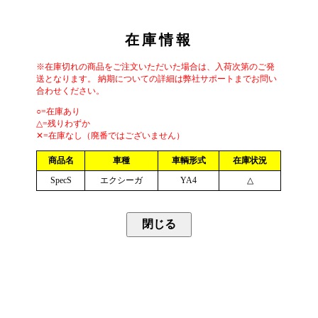
在庫情報
※在庫切れの商品をご注文いただいた場合は、入荷次第のご発
送となります。 納期についての詳細は弊社サポートまでお問い
合わせください。
○=在庫あり
△=残りわずか
✕=在庫なし（廃番ではございません）
商品名
車種
車輌形式
在庫状況
SpecS
エクシーガ
YA4
△