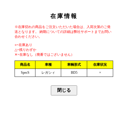
在庫情報
※在庫切れの商品をご注文いただいた場合は、入荷次第のご発
送となります。 納期についての詳細は弊社サポートまでお問い
合わせください。
○=在庫あり
△=残りわずか
✕=在庫なし（廃番ではございません）
商品名
車種
車輌形式
在庫状況
SpecS
レガシィ
BD5
×