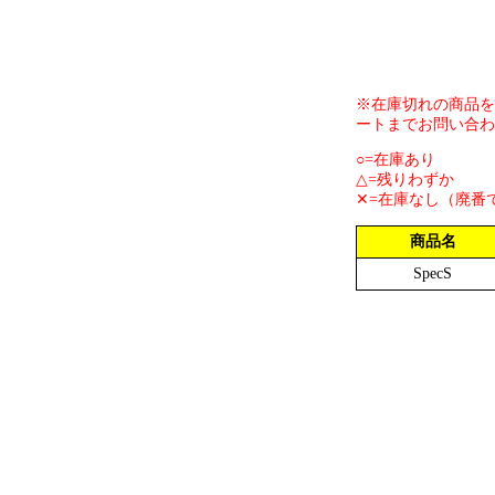
※在庫切れの商品を
ートまでお問い合わ
○=在庫あり
△=残りわずか
✕=在庫なし（廃番
商品名
SpecS