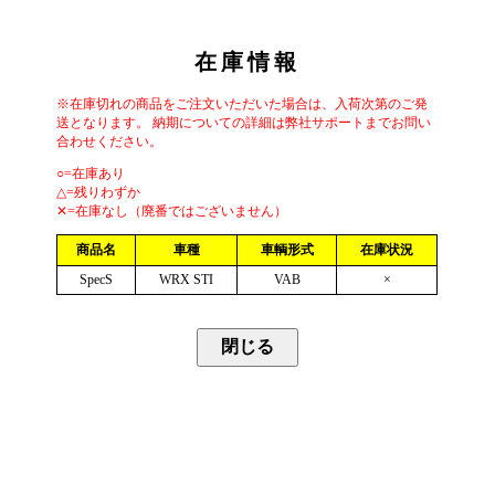
在庫情報
※在庫切れの商品をご注文いただいた場合は、入荷次第のご発
送となります。 納期についての詳細は弊社サポートまでお問い
合わせください。
○=在庫あり
△=残りわずか
✕=在庫なし（廃番ではございません）
商品名
車種
車輌形式
在庫状況
SpecS
WRX STI
VAB
×