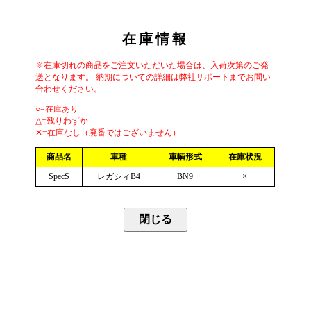
在庫情報
※在庫切れの商品をご注文いただいた場合は、入荷次第のご発
送となります。 納期についての詳細は弊社サポートまでお問い
合わせください。
○=在庫あり
△=残りわずか
✕=在庫なし（廃番ではございません）
商品名
車種
車輌形式
在庫状況
SpecS
レガシィB4
BN9
×