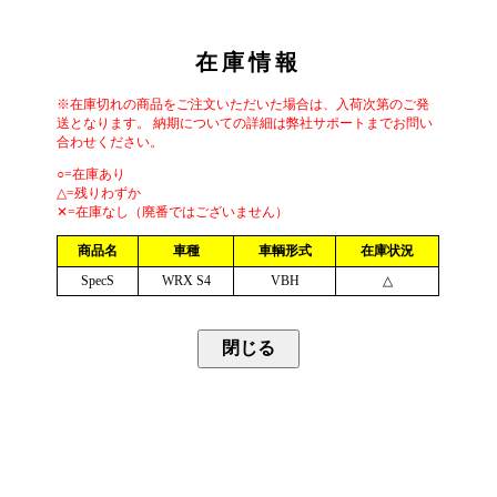
在庫情報
※在庫切れの商品をご注文いただいた場合は、入荷次第のご発
送となります。 納期についての詳細は弊社サポートまでお問い
合わせください。
○=在庫あり
△=残りわずか
✕=在庫なし（廃番ではございません）
商品名
車種
車輌形式
在庫状況
SpecS
WRX S4
VBH
△