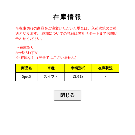
在庫情報
※在庫切れの商品をご注文いただいた場合は、入荷次第のご発
送となります。 納期についての詳細は弊社サポートまでお問い
合わせください。
○=在庫あり
△=残りわずか
✕=在庫なし（廃番ではございません）
商品名
車種
車輌形式
在庫状況
SpecS
スイフト
ZD11S
×