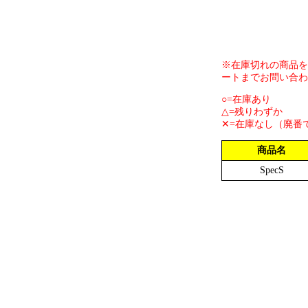
※在庫切れの商品を
ートまでお問い合わ
○=在庫あり
△=残りわずか
✕=在庫なし（廃番
商品名
SpecS