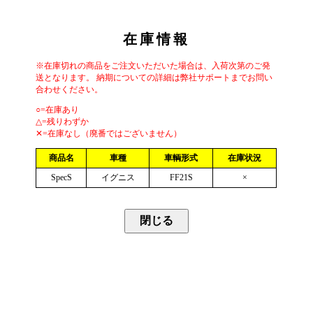
在庫情報
※在庫切れの商品をご注文いただいた場合は、入荷次第のご発
送となります。 納期についての詳細は弊社サポートまでお問い
合わせください。
○=在庫あり
△=残りわずか
✕=在庫なし（廃番ではございません）
商品名
車種
車輌形式
在庫状況
SpecS
イグニス
FF21S
×