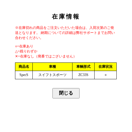
在庫情報
※在庫切れの商品をご注文いただいた場合は、入荷次第のご発
送となります。 納期についての詳細は弊社サポートまでお問い
合わせください。
○=在庫あり
△=残りわずか
✕=在庫なし（廃番ではございません）
商品名
車種
車輌形式
在庫状況
SpecS
スイフトスポーツ
ZC33S
○