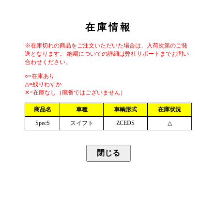
在庫情報
※在庫切れの商品をご注文いただいた場合は、入荷次第のご発
送となります。 納期についての詳細は弊社サポートまでお問い
合わせください。
○=在庫あり
△=残りわずか
✕=在庫なし（廃番ではございません）
商品名
車種
車輌形式
在庫状況
SpecS
スイフト
ZCEDS
△