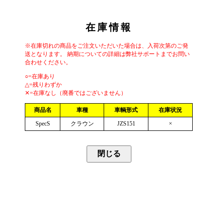
在庫情報
※在庫切れの商品をご注文いただいた場合は、入荷次第のご発
送となります。 納期についての詳細は弊社サポートまでお問い
合わせください。
○=在庫あり
△=残りわずか
✕=在庫なし（廃番ではございません）
商品名
車種
車輌形式
在庫状況
SpecS
クラウン
JZS151
×