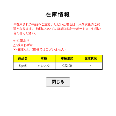
在庫情報
※在庫切れの商品をご注文いただいた場合は、入荷次第のご発
送となります。 納期についての詳細は弊社サポートまでお問い
合わせください。
○=在庫あり
△=残りわずか
✕=在庫なし（廃番ではございません）
商品名
車種
車輌形式
在庫状況
SpecS
クレスタ
GX100
×