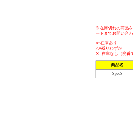
※在庫切れの商品を
ートまでお問い合わ
○=在庫あり
△=残りわずか
✕=在庫なし（廃番
商品名
SpecS