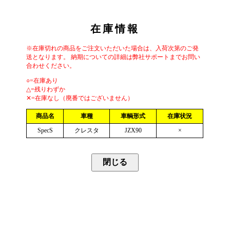
在庫情報
※在庫切れの商品をご注文いただいた場合は、入荷次第のご発
送となります。 納期についての詳細は弊社サポートまでお問い
合わせください。
○=在庫あり
△=残りわずか
✕=在庫なし（廃番ではございません）
商品名
車種
車輌形式
在庫状況
SpecS
クレスタ
JZX90
×