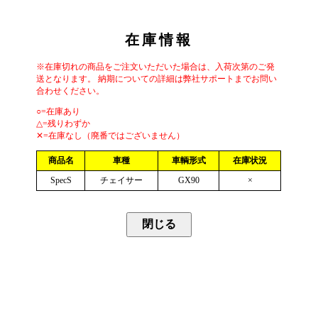
在庫情報
※在庫切れの商品をご注文いただいた場合は、入荷次第のご発
送となります。 納期についての詳細は弊社サポートまでお問い
合わせください。
○=在庫あり
△=残りわずか
✕=在庫なし（廃番ではございません）
商品名
車種
車輌形式
在庫状況
SpecS
チェイサー
GX90
×