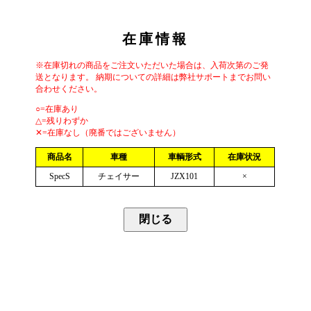
在庫情報
※在庫切れの商品をご注文いただいた場合は、入荷次第のご発
送となります。 納期についての詳細は弊社サポートまでお問い
合わせください。
○=在庫あり
△=残りわずか
✕=在庫なし（廃番ではございません）
商品名
車種
車輌形式
在庫状況
SpecS
チェイサー
JZX101
×