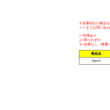
※在庫切れの商品を
ートまでお問い合わ
○=在庫あり
△=残りわずか
✕=在庫なし（廃番
商品名
SpecS