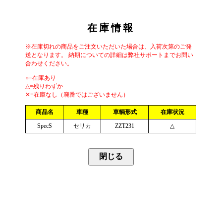
在庫情報
※在庫切れの商品をご注文いただいた場合は、入荷次第のご発
送となります。 納期についての詳細は弊社サポートまでお問い
合わせください。
○=在庫あり
△=残りわずか
✕=在庫なし（廃番ではございません）
商品名
車種
車輌形式
在庫状況
SpecS
セリカ
ZZT231
△