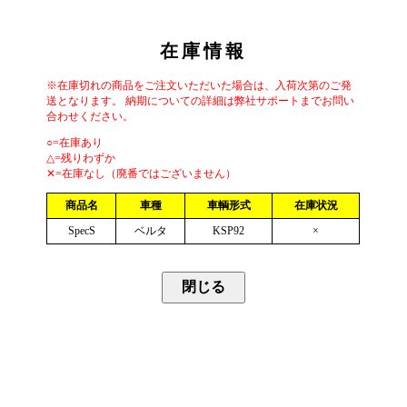
在庫情報
※在庫切れの商品をご注文いただいた場合は、入荷次第のご発
送となります。 納期についての詳細は弊社サポートまでお問い
合わせください。
○=在庫あり
△=残りわずか
✕=在庫なし（廃番ではございません）
商品名
車種
車輌形式
在庫状況
SpecS
ベルタ
KSP92
×