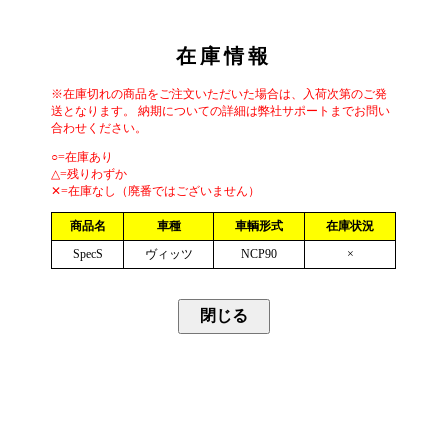
在庫情報
※在庫切れの商品をご注文いただいた場合は、入荷次第のご発
送となります。 納期についての詳細は弊社サポートまでお問い
合わせください。
○=在庫あり
△=残りわずか
✕=在庫なし（廃番ではございません）
商品名
車種
車輌形式
在庫状況
SpecS
ヴィッツ
NCP90
×