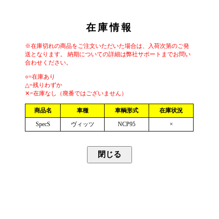
在庫情報
※在庫切れの商品をご注文いただいた場合は、入荷次第のご発
送となります。 納期についての詳細は弊社サポートまでお問い
合わせください。
○=在庫あり
△=残りわずか
✕=在庫なし（廃番ではございません）
商品名
車種
車輌形式
在庫状況
SpecS
ヴィッツ
NCP95
×