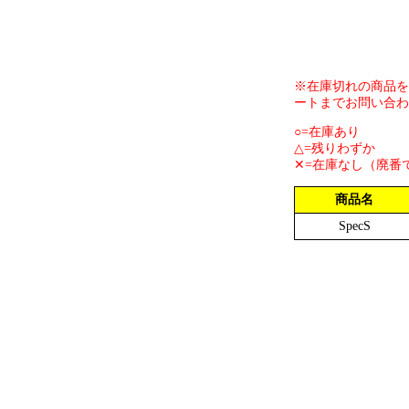
※在庫切れの商品を
ートまでお問い合わ
○=在庫あり
△=残りわずか
✕=在庫なし（廃番
商品名
SpecS