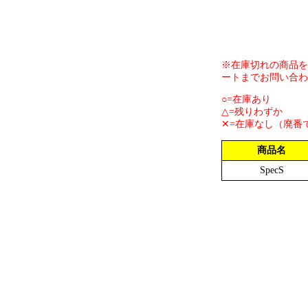
※在庫切れの商品を
ートまでお問い合わ
○=在庫あり
△=残りわずか
✕=在庫なし（廃番
商品名
SpecS