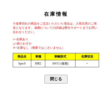
在庫情報
※在庫切れの商品をご注文いただいた場合は、入荷次第のご発
送となります。 納期についての詳細は弊社サポートまでお問い
合わせください。
○=在庫あり
△=残りわずか
✕=在庫なし（廃番ではございません）
商品名
車種
車輌形式
在庫状況
SpecS
MR2
AW11 (後期)
×