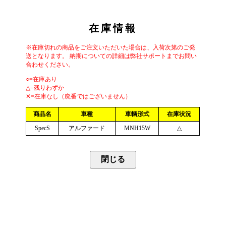
在庫情報
※在庫切れの商品をご注文いただいた場合は、入荷次第のご発
送となります。 納期についての詳細は弊社サポートまでお問い
合わせください。
○=在庫あり
△=残りわずか
✕=在庫なし（廃番ではございません）
商品名
車種
車輌形式
在庫状況
SpecS
アルファード
MNH15W
△