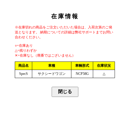
在庫情報
※在庫切れの商品をご注文いただいた場合は、入荷次第のご発
送となります。 納期についての詳細は弊社サポートまでお問い
合わせください。
○=在庫あり
△=残りわずか
✕=在庫なし（廃番ではございません）
商品名
車種
車輌形式
在庫状況
SpecS
サクシードワゴン
NCP58G
△