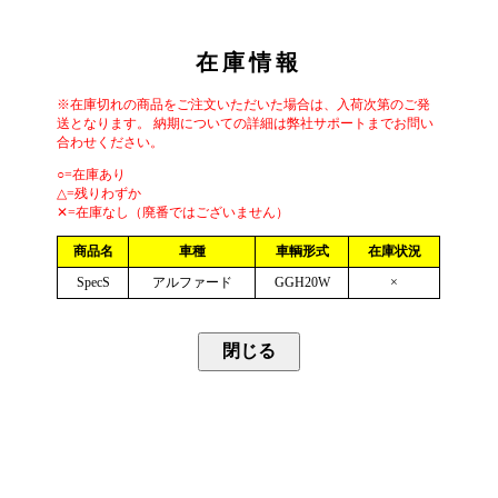
在庫情報
※在庫切れの商品をご注文いただいた場合は、入荷次第のご発
送となります。 納期についての詳細は弊社サポートまでお問い
合わせください。
○=在庫あり
△=残りわずか
✕=在庫なし（廃番ではございません）
商品名
車種
車輌形式
在庫状況
SpecS
アルファード
GGH20W
×