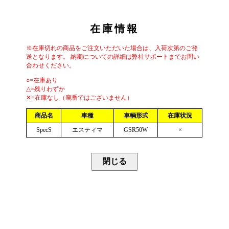
在庫情報
※在庫切れの商品をご注文いただいた場合は、入荷次第のご発
送となります。 納期についての詳細は弊社サポートまでお問い
合わせください。
○=在庫あり
△=残りわずか
✕=在庫なし（廃番ではございません）
商品名
車種
車輌形式
在庫状況
SpecS
エスティマ
GSR50W
×