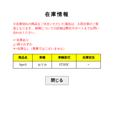
在庫情報
※在庫切れの商品をご注文いただいた場合は、入荷次第のご発
送となります。 納期についての詳細は弊社サポートまでお問い
合わせください。
○=在庫あり
△=残りわずか
✕=在庫なし（廃番ではございません）
商品名
車種
車輌形式
在庫状況
SpecS
セリカ
ST183C
×