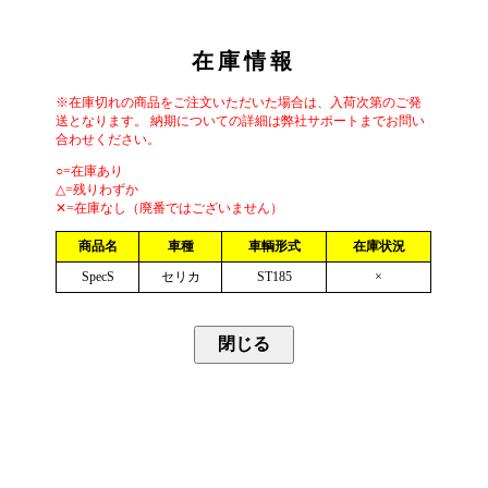
在庫情報
※在庫切れの商品をご注文いただいた場合は、入荷次第のご発
送となります。 納期についての詳細は弊社サポートまでお問い
合わせください。
○=在庫あり
△=残りわずか
✕=在庫なし（廃番ではございません）
商品名
車種
車輌形式
在庫状況
SpecS
セリカ
ST185
×