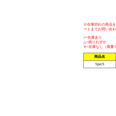
※在庫切れの商品を
ートまでお問い合わ
○=在庫あり
△=残りわずか
✕=在庫なし（廃番
商品名
SpecS