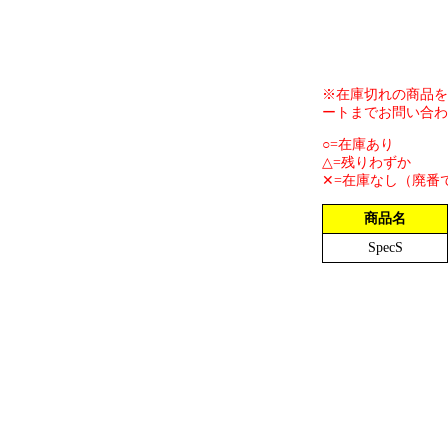
※在庫切れの商品を
ートまでお問い合わ
○=在庫あり
△=残りわずか
✕=在庫なし（廃番
商品名
SpecS