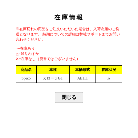
在庫情報
※在庫切れの商品をご注文いただいた場合は、入荷次第のご発
送となります。 納期についての詳細は弊社サポートまでお問い
合わせください。
○=在庫あり
△=残りわずか
✕=在庫なし（廃番ではございません）
商品名
車種
車輌形式
在庫状況
SpecS
カローラGT
AE111
△