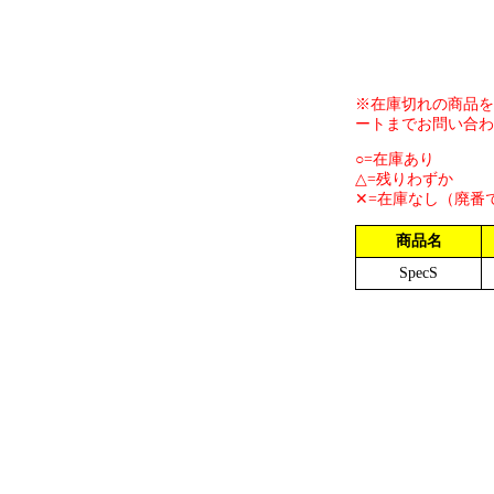
※在庫切れの商品を
ートまでお問い合わ
○=在庫あり
△=残りわずか
✕=在庫なし（廃番
商品名
SpecS