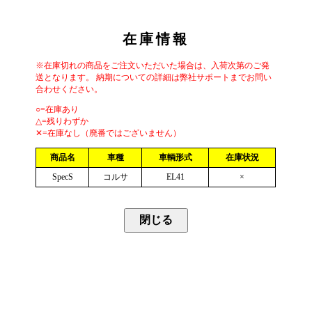
在庫情報
※在庫切れの商品をご注文いただいた場合は、入荷次第のご発
送となります。 納期についての詳細は弊社サポートまでお問い
合わせください。
○=在庫あり
△=残りわずか
✕=在庫なし（廃番ではございません）
商品名
車種
車輌形式
在庫状況
SpecS
コルサ
EL41
×