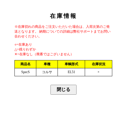
在庫情報
※在庫切れの商品をご注文いただいた場合は、入荷次第のご発
送となります。 納期についての詳細は弊社サポートまでお問い
合わせください。
○=在庫あり
△=残りわずか
✕=在庫なし（廃番ではございません）
商品名
車種
車輌形式
在庫状況
SpecS
コルサ
EL51
×