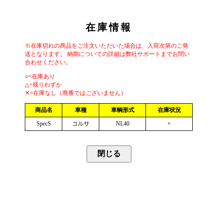
在庫情報
※在庫切れの商品をご注文いただいた場合は、入荷次第のご発
送となります。 納期についての詳細は弊社サポートまでお問い
合わせください。
○=在庫あり
△=残りわずか
✕=在庫なし（廃番ではございません）
商品名
車種
車輌形式
在庫状況
SpecS
コルサ
NL40
×