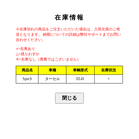
在庫情報
※在庫切れの商品をご注文いただいた場合は、入荷次第のご発
送となります。 納期についての詳細は弊社サポートまでお問い
合わせください。
○=在庫あり
△=残りわずか
✕=在庫なし（廃番ではございません）
商品名
車種
車輌形式
在庫状況
SpecS
ターセル
EL41
×