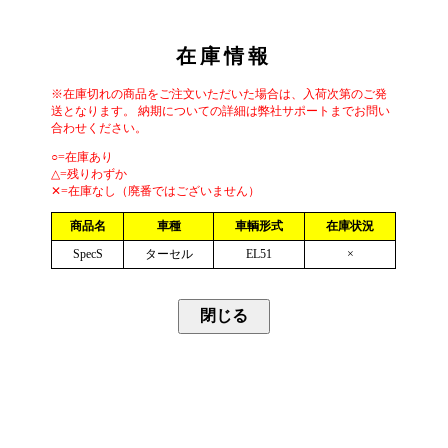
在庫情報
※在庫切れの商品をご注文いただいた場合は、入荷次第のご発
送となります。 納期についての詳細は弊社サポートまでお問い
合わせください。
○=在庫あり
△=残りわずか
✕=在庫なし（廃番ではございません）
商品名
車種
車輌形式
在庫状況
SpecS
ターセル
EL51
×