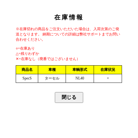
在庫情報
※在庫切れの商品をご注文いただいた場合は、入荷次第のご発
送となります。 納期についての詳細は弊社サポートまでお問い
合わせください。
○=在庫あり
△=残りわずか
✕=在庫なし（廃番ではございません）
商品名
車種
車輌形式
在庫状況
SpecS
ターセル
NL40
×